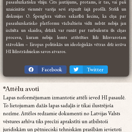
pasauluzkatisku vīziju. Cits jautājums, protams, ir tas, vai paši
uzaicinātie vienmēr varēja sevi atpazīt šajā profilā. Strīdi un
diskusijas O. Špenglera vizītes sakarībā liecina, ka cīņa par
pasauluzskatisko platformu vācbaltiešu vidū nebūt nebija jau
izcīnīta un skaidra; drīzāk var runāt par turbulentu šīs cīņas
procesu, kuram nebija lemts attīstīties līdz līdzsvarotam
stāvoklim – Eiropas politiskās un ideoloģiskās vētras drīz ierāva
HI līdzstrādniekus savos atvaros.
Facebook
Twitter
*Attēlu avoti
Lapas noformējumam izmantotie attēli ieved HI pasaulē.
To lietojumam dažās lapas sadaļās ir tikai ilustrējoša
nozīme. Attēlos redzamie dokumenti no Latvijas Valsts
vēstures arhīva tiks precīzi aprakstīti un atbilstoši
juridiskām un pētnieciski tehniskām prasībām ievietoti