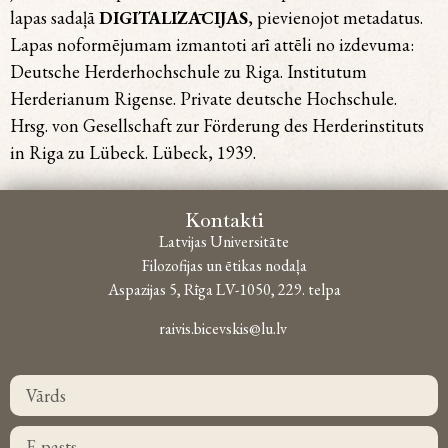
lapas sadaļā
DIGITALIZĀCIJAS
, pievienojot metadatus.
Lapas noformējumam izmantoti arī attēli no izdevuma:
Deutsche Herderhochschule zu Riga. Institutum
Herderianum Rigense. Private deutsche Hochschule.
Hrsg. von Gesellschaft zur Förderung des Herderinstituts
in Riga zu Lübeck. Lübeck, 1939.
Kontakti
Latvijas Universitāte
Filozofijas un ētikas nodaļa
Aspazijas 5, Rīga LV-1050, 229. telpa
raivis.bicevskis@lu.lv