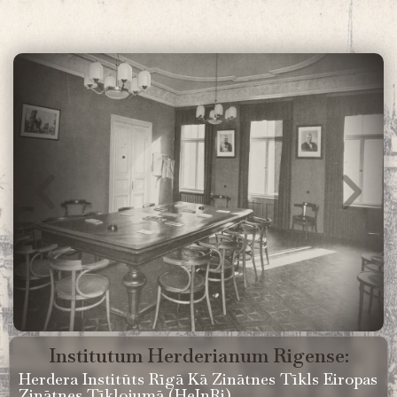
Institutum Herderianum Rigense:
Herdera Institūts Rīgā Kā Zinātnes Tīkls Eiropas
Zinātnes Tīklojumā (HeInRi)