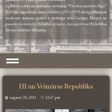
Izglītības centrs un zinātniska institūcija “Herdera institūts Rīgā”
(HI) bija augstskola, kuras vēsturei (1921-1939) un ieguldījumam
modernās zinātnes ģenēzē ir nozīmīga vieta Latvijas, Eiropas un
pasaules kontekstā. HeInRi ir projekts, kas pievēršas HI darbībai
Eiropas zinātnes tīklojumā.
HI un Veimāras Republika
augusts 30, 2021
12:47 pm