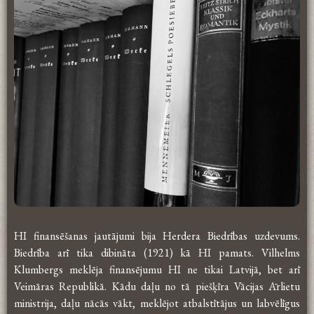
HI finansēšanas jautājumi bija Herdera Biedrības uzdevums.
Biedrība arī tika dibināta (1921) kā HI pamats. Vilhelms
Klumbergs meklēja finansējumu HI ne tikai Latvijā, bet arī
Veimāras Republikā. Kādu daļu no tā piešķīra Vācijas Ārlietu
ministrija, daļu nācās vākt, meklējot atbalstītājus un labvēlīgus