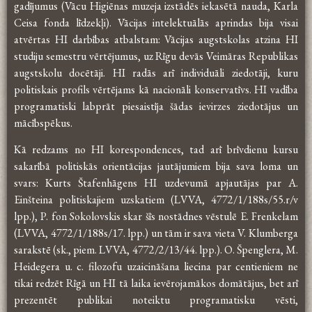
gadījumus (Vācu Higiēnas muzeja izstādēs iekasētā nauda, Karla
Ceisa fonda līdzekļi). Vācijas intelektuālās aprindas bija visai
atvērtas HI darbības atbalstam: Vācijas augstskolas atzina HI
studiju semestru vērtējumus, uz Rīgu devās Veimāras Republikas
augstskolu docētāji. HI radās arī individuāli ziedotāji, kuru
politiskais profils vērtējams kā nacionāli konservatīvs. HI vadība
programatiski labprāt piesaistīja šādas ievirzes ziedotājus un
mācībspēkus.
Kā redzams no HI korespondences, tad arī brīvdienu kursu
sakarībā politiskās orientācijas jautājumiem bija sava loma un
svars: Kurts Štafenhāgens HI uzdevumā apjautājas par A.
Einšteina politiskajiem uzskatiem (LVVA, 4772/1/188s/55.r/v
lpp.), P. fon Sokolovskis skar šīs nostādnes vēstulē E. Frenkelam
(LVVA, 4772/1/188s/17. lpp.) un tām ir sava vieta V. Klumberga
sarakstē (sk., piem. LVVA, 4772/2/13/44. lpp.). O. Špenglera, M.
Heidegera u. c. filozofu uzaicināšana liecina par centieniem ne
tikai redzēt Rīgā un HI tā laika ievērojamākos domātājus, bet arī
prezentēt publikai noteiktu programatisku vēsti,